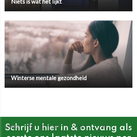
Niets is wat het lijkt
Winterse mentale gezondheid
Schrijf u hier in & ontvang als
SHARE