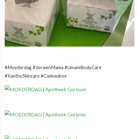
#Moederdag #VerwenMama #UmamiBodyCare
#XanthoSkincare #Cadeaubox