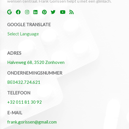
wensen centraal. Frank Gorissen helpt u met een glimlach.
GOOGLE TRANSLATE
Select Language
ADRES
Halveweg 68, 3520 Zonhoven
ONDERNEMINGSNUMMER
BE0432.724.621
TELEFOON
+32 011 81 30 92
E-MAIL
frank.gorissen@gmail.com