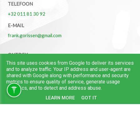
TELEFOON
+32 011 81 30 92
E-MAIL
frank.gorissen@gmail.com
ONTDEK
This site uses cookies from Google to deliver its services
Home
and to analyze traffic. Your IP address and user-agent are
Over Ons
shared with Google along with performance and security
Bestellen
metrics to ensure quality of service, generate usage
Aanbod
statistics, and to detect and address abuse.
Promoties
LEARN MORE
GOT IT
Nieuws
FAQ
Contact
RECENTE POSTS